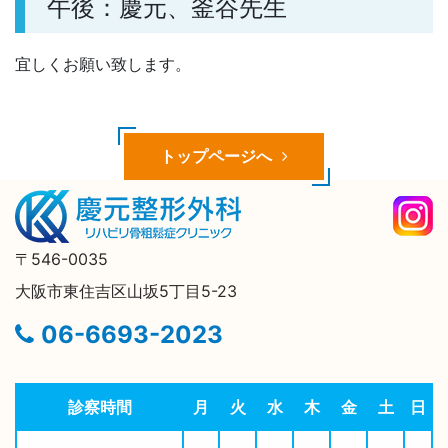
午後：慶元、釜谷先生
宜しくお願い致します。
トップページへ
〒546-0035
大阪市東住吉区山坂5丁目5-23
06-6693-2023
診察時間
月
火
水
木
金
土
日