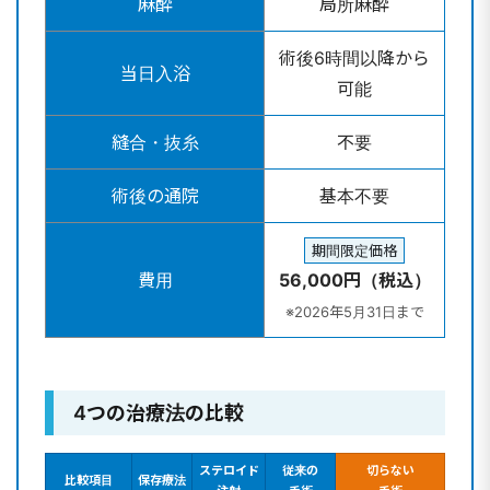
麻酔
局所麻酔
術後6時間以降から
当日入浴
可能
縫合・抜糸
不要
術後の通院
基本不要
期間限定価格
費用
56,000円（税込）
※2026年5月31日まで
4つの治療法の比較
ステロイド
従来の
切らない
比較項目
保存療法