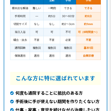
注射
手術
手術
根本的な解消
難しい
一時的
できる
できる
手術時間
—
約5分
30〜60分
約5分
切開サイズ
なし
なし
約2〜3cm
約1mm
当日入浴
可
可
不可
可（6時間後〜）
縫合・抜糸
不要
不要
必要
不要
通院回数
複数回
複数回
複数回
基本1回
保険適用
適用
適用
適用
自費診療
こんな方に特に選ばれています
何度も通院することに抵抗のある方
手術後に手が使えない期間を作りたくない方
仕事・家事・育児を続けながら治療したい方