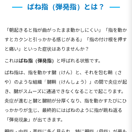
ばね指（弾発指）とは？
「朝起きると指が曲がったまま動かしにくい」「指を動か
すとカクンと引っかかる感じがある」「指の付け根を押す
と痛い」といった症状はありませんか？
これは
ばね指（弾発指）
と呼ばれる状態です。
ばね指は、指を動かす腱（けん）と、それを包む鞘（さ
や）のような組織「腱鞘（けんしょう）」の間で炎症が起
き、腱がスムーズに通過できなくなることで起こります。
炎症が進むと腱と腱鞘が分厚くなり、指を動かすたびにひ
っかかりが生じ、最終的にはばねのように指が跳ね返る
「弾発現象」が出てきます。
親指・中指・薬指に多く見られ、特に親指（母指）が最も