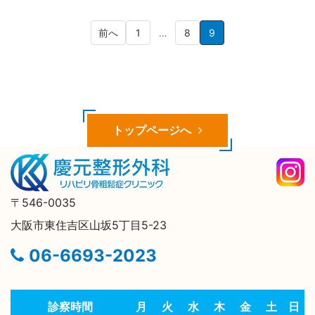
前へ
1
…
8
9
トップページへ
〒546-0035
大阪市東住吉区山坂5丁目5-23
06-6693-2023
診察時間
月
火
水
木
金
土
日